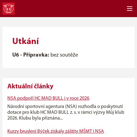
Utkání
U6 - Přípravka:
bez soutěže
Aktuální články
NSA podpoří HC MAD BULL i v roce 2026
Národní sportovní agentura (NSA) rozhodla o poskytnutí
dotace pro klub HC MAD BULL z. s. v rámci výzvy Můj klub
2026. Klubu byla přiznána...
Kurzy bruslení Býček získaly záštity MŠMT i NSA