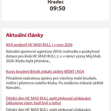
Hradec
09:50
Aktuální články
NSA podpoří HC MAD BULL i v roce 2026
Národní sportovní agentura (NSA) rozhodla o poskytnutí
dotace pro klub HC MAD BULL z. s. v rámci výzvy Můj klub
2026. Klubu byla přiznána...
Kurzy bruslení Býček získaly záštity MŠMT i NSA
Přinášíme radostnou zprávu pro všechny malé bruslaře,
rodiče i příznivce našeho klubu. Po nedávno získané záštitě
Národní...
Dětský den HC MAD BULL opět překonal očekávání.
Děkujeme všem, kteří byli u toho!
Dětský den HC MAD BULL opět překonal očekávání.