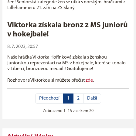
žen! Seniorská kategorie žen se utká s norskými hráčkami z
Lillehammeru 21. září na ZS Slaný.
Viktorka získala bronz z MS juniorů
v hokejbale!
8. 7. 2023, 20:57
Naše hráčka Viktorka Hořínková získala s ženskou
juniorskou reprezentací na MS v hokejbale, které se konalo
v Liberci, bronzovou medaili! Gratulujeme!
Rozhovor s Viktorkou si můžete přečíst
zde
.
Předchozí
1
2
Další
Zobrazeno 1–15 z celkem 20