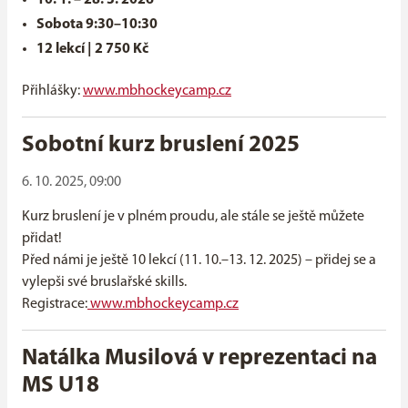
10. 1. – 28. 3. 2026
Sobota 9:30–10:30
12 lekcí | 2 750 Kč
Přihlášky:
www.mbhockeycamp.cz
Sobotní kurz bruslení 2025
6. 10. 2025, 09:00
Kurz bruslení je v plném proudu, ale stále se ještě můžete
přidat!
Před námi je ještě 10 lekcí (11. 10.–13. 12. 2025) – přidej se a
vylepši své bruslařské skills.
Registrace:
www.mbhockeycamp.cz
Natálka Musilová v reprezentaci na
MS U18