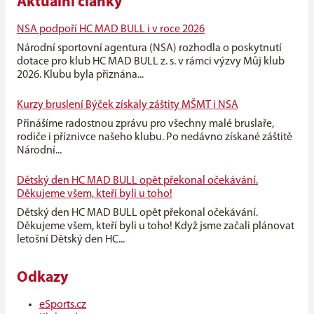
Aktuální články
NSA podpoří HC MAD BULL i v roce 2026
Národní sportovní agentura (NSA) rozhodla o poskytnutí
dotace pro klub HC MAD BULL z. s. v rámci výzvy Můj klub
2026. Klubu byla přiznána...
Kurzy bruslení Býček získaly záštity MŠMT i NSA
Přinášíme radostnou zprávu pro všechny malé bruslaře,
rodiče i příznivce našeho klubu. Po nedávno získané záštitě
Národní...
Dětský den HC MAD BULL opět překonal očekávání.
Děkujeme všem, kteří byli u toho!
Dětský den HC MAD BULL opět překonal očekávání.
Děkujeme všem, kteří byli u toho! Když jsme začali plánovat
letošní Dětský den HC...
Odkazy
eSports.cz