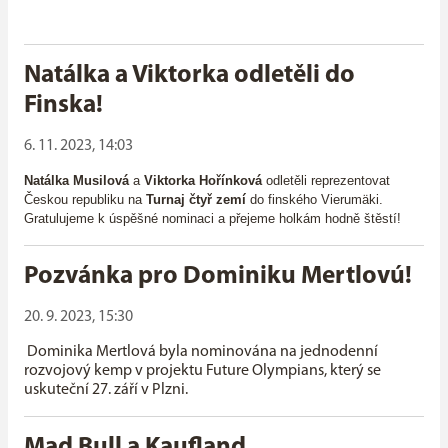
Natálka a Viktorka odletěli do
Finska!
6. 11. 2023, 14:03
Natálka Musilová
a
Viktorka Hořínková
odletěli reprezentovat
Českou republiku na
Turnaj čtyř zemí
do finského
Vierumäki.
Gratulujeme k úspěšné nominaci a přejeme holkám hodně štěstí!
Pozvánka pro Dominiku Mertlovú!
20. 9. 2023, 15:30
Dominika Mertlová byla nominována na jednodenní
rozvojový kemp v projektu
Future Olympians, který se
uskuteční 27. září v Plzni.
Mad Bull a Kaufland