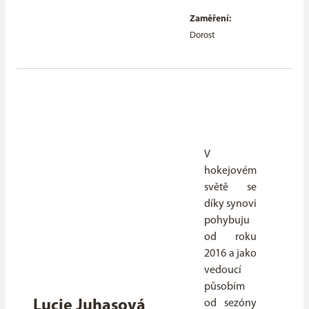
Zaměření:
Dorost
V
hokejovém
světě se
díky synovi
pohybuju
od roku
2016 a jako
vedoucí
působím
Lucie Juhasová
od sezóny