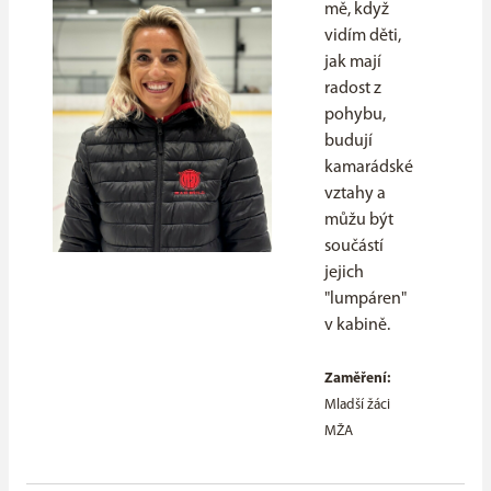
mě, když
vidím děti,
jak mají
radost z
pohybu,
budují
kamarádské
vztahy a
můžu být
součástí
jejich
"lumpáren"
v kabině.
Zaměření:
Mladší žáci
MŽA