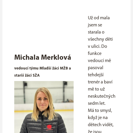
Už od mala
jsem se
starala o
všechny děti
v ulici. Do
funkce
Michala Merklová
vedoucí mě
pasoval
vedoucí týmu Mladší žáci MŽB a
tehdejší
starší žáci SŽA
trenér a baví
mě to už
neskutečných
sedm let.
Má to smysl,
když je na
dětech vidět,
že jsou