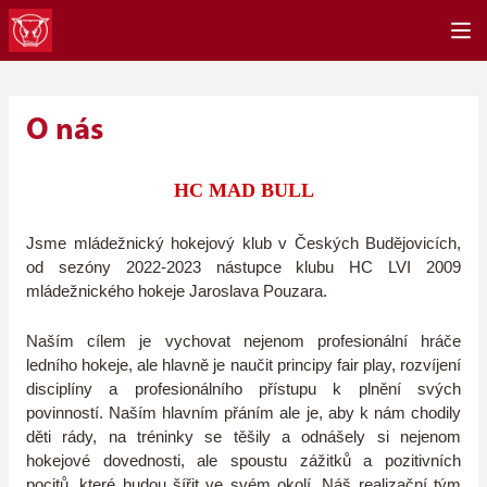
O nás
HC MAD BULL
Jsme mládežnický hokejový klub v Českých Budějovicích,
od sezóny 2022-2023 nástupce klubu HC LVI 2009
mládežnického hokeje Jaroslava Pouzara.
Naším cílem je vychovat nejenom profesionální hráče
ledního hokeje, ale hlavně je naučit principy fair play, rozvíjení
disciplíny a profesionálního přístupu k plnění svých
povinností. Naším hlavním přáním ale je, aby k nám chodily
děti rády, na tréninky se těšily a odnášely si nejenom
hokejové dovednosti, ale spoustu zážitků a pozitivních
pocitů, které budou šířit ve svém okolí. Náš realizační tým