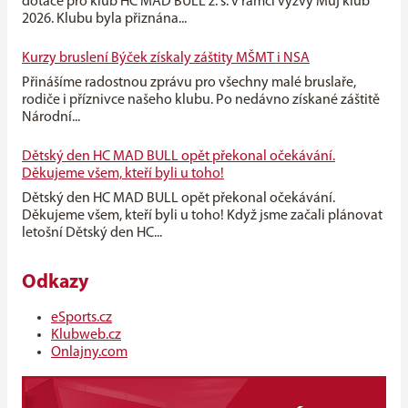
dotace pro klub HC MAD BULL z. s. v rámci výzvy Můj klub
2026. Klubu byla přiznána...
Kurzy bruslení Býček získaly záštity MŠMT i NSA
Přinášíme radostnou zprávu pro všechny malé bruslaře,
rodiče i příznivce našeho klubu. Po nedávno získané záštitě
Národní...
Dětský den HC MAD BULL opět překonal očekávání.
Děkujeme všem, kteří byli u toho!
Dětský den HC MAD BULL opět překonal očekávání.
Děkujeme všem, kteří byli u toho! Když jsme začali plánovat
letošní Dětský den HC...
Odkazy
eSports.cz
Klubweb.cz
Onlajny.com