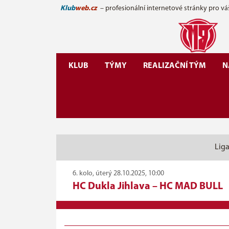
Klub
web.cz
– profesionální internetové stránky pro vá
KLUB
TÝMY
REALIZAČNÍ TÝM
N
Liga
6. kolo, úterý 28.10.2025, 10:00
HC Dukla Jihlava
–
HC MAD BULL