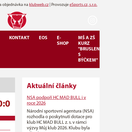
 a objednávka na
klubweb.cz
| Provozuje
eSports.cz, s.r.o.
KONTAKT
EOS
E-
MŠ A ZŠ
SHOP
KURZ
"BRUSLENÍ
S
BÝČKEM"
Aktuální články
NSA podpoří HC MAD BULL i v
0:0
roce 2026
Národní sportovní agentura (NSA)
rozhodla o poskytnutí dotace pro
klub HC MAD BULL z. s. v rámci
výzvy Můj klub 2026. Klubu byla