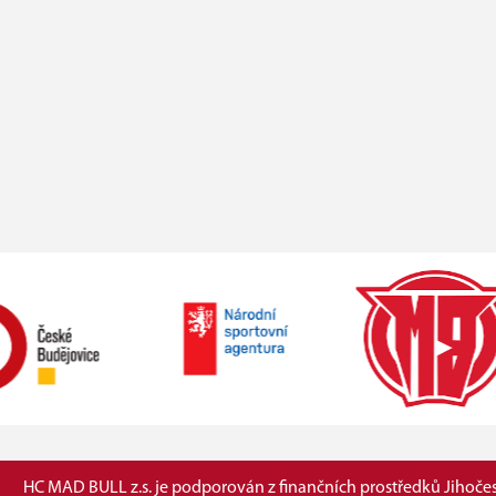
HC MAD BULL z.s. je podporován z finančních prostředků Jihočes