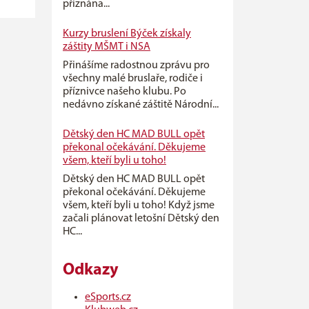
přiznána...
Kurzy bruslení Býček získaly
záštity MŠMT i NSA
Přinášíme radostnou zprávu pro
všechny malé bruslaře, rodiče i
příznivce našeho klubu. Po
nedávno získané záštitě Národní...
Dětský den HC MAD BULL opět
překonal očekávání. Děkujeme
všem, kteří byli u toho!
Dětský den HC MAD BULL opět
překonal očekávání. Děkujeme
všem, kteří byli u toho! Když jsme
začali plánovat letošní Dětský den
HC...
Odkazy
eSports.cz