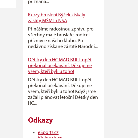
přiznána...
Kurzy bruslení Býček získaly
záštity MŠMT i NSA
Přinášíme radostnou zprávu pro
všechny malé bruslaře, rodiče i
příznivce našeho klubu. Po
nedávno získané záštitě Národní...
Dětský den HC MAD BULL opět
překonal očekávání. Děkujeme
všem, kteří byli u toho!
Dětský den HC MAD BULL opět
překonal očekávání. Děkujeme
všem, kteří byli u toho! Když jsme
začali plánovat letošní Dětský den
HC...
Odkazy
eSports.cz