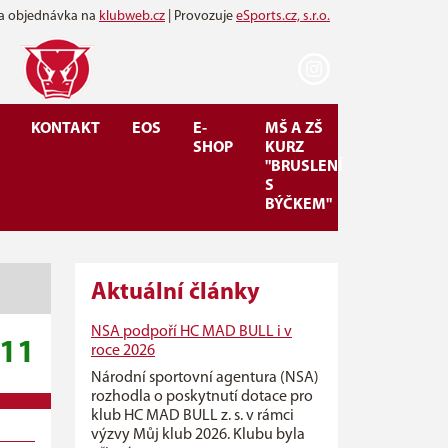
 a objednávka na
klubweb.cz
| Provozuje
eSports.cz, s.r.o.
KONTAKT
EOS
E-
MŠ A ZŠ
SHOP
KURZ
"BRUSLENÍ
S
BÝČKEM"
Aktuální články
NSA podpoří HC MAD BULL i v
:11
roce 2026
Národní sportovní agentura (NSA)
rozhodla o poskytnutí dotace pro
klub HC MAD BULL z. s. v rámci
výzvy Můj klub 2026. Klubu byla