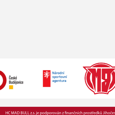
HC MAD BULL z.s. je podporován z finančních prostředků Jihočes