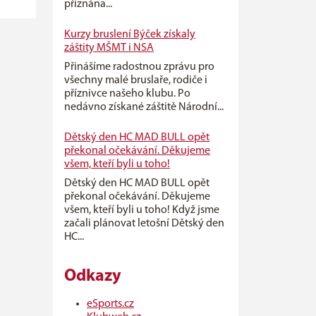
přiznána...
Kurzy bruslení Býček získaly
záštity MŠMT i NSA
Přinášíme radostnou zprávu pro
všechny malé bruslaře, rodiče i
příznivce našeho klubu. Po
nedávno získané záštitě Národní...
Dětský den HC MAD BULL opět
překonal očekávání. Děkujeme
všem, kteří byli u toho!
Dětský den HC MAD BULL opět
překonal očekávání. Děkujeme
všem, kteří byli u toho! Když jsme
začali plánovat letošní Dětský den
HC...
Odkazy
eSports.cz