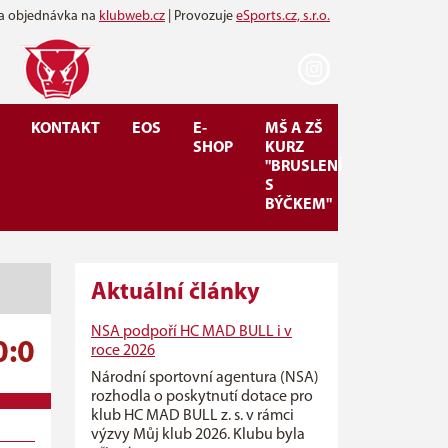
 a objednávka na
klubweb.cz
| Provozuje
eSports.cz, s.r.o.
KONTAKT
EOS
E-
MŠ A ZŠ
SHOP
KURZ
"BRUSLENÍ
S
BÝČKEM"
Aktuální články
NSA podpoří HC MAD BULL i v
0:0
roce 2026
Národní sportovní agentura (NSA)
rozhodla o poskytnutí dotace pro
klub HC MAD BULL z. s. v rámci
výzvy Můj klub 2026. Klubu byla