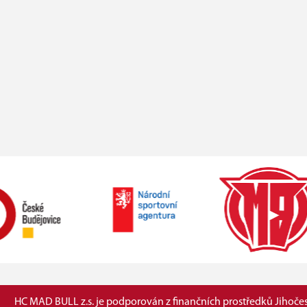
HC MAD BULL z.s. je podporován z finančních prostředků Jihočes