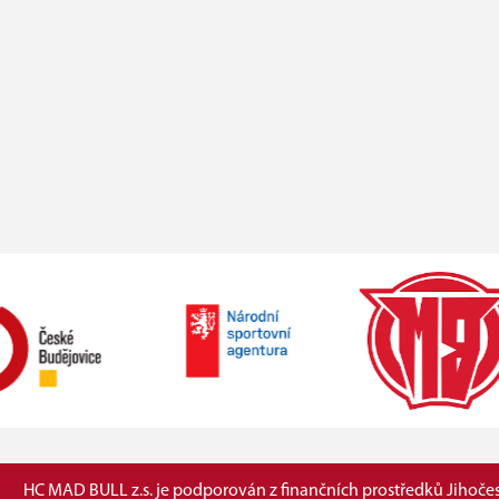
HC MAD BULL z.s. je podporován z finančních prostředků Jihočes