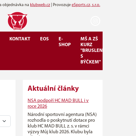
 a objednávka na
klubweb.cz
| Provozuje
eSports.cz, s.r.o.
KONTAKT
EOS
E-
MŠ A ZŠ
SHOP
KURZ
"BRUSLENÍ
S
BÝČKEM"
Aktuální články
NSA podpoří HC MAD BULL i v
roce 2026
Národní sportovní agentura (NSA)
rozhodla o poskytnutí dotace pro
klub HC MAD BULL z. s. v rámci
výzvy Můj klub 2026. Klubu byla