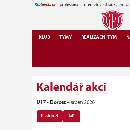
Klub
web.cz
– profesionální internetové stránky pro vá
KLUB
TÝMY
REALIZAČNÍ TÝM
N
Kalendář akcí
U17 - Dorost
– srpen 2026
Předchozí
Další