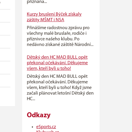
přiznána...
e
Kurzy bruslení Býček získaly
záštity MŠMT i NSA
Přinášíme radostnou zprávu pro
všechny malé bruslaře, rodiče i
příznivce našeho klubu. Po
nedávno získané záštitě Národní...
Dětský den HC MAD BULL opět
překonal očekávání. Děkujeme
všem, kteří byli u toho!
Dětský den HC MAD BULL opět
překonal očekávání. Děkujeme
všem, kteří byli u toho! Když jsme
začali plánovat letošní Dětský den
HC...
Odkazy
eSports.cz