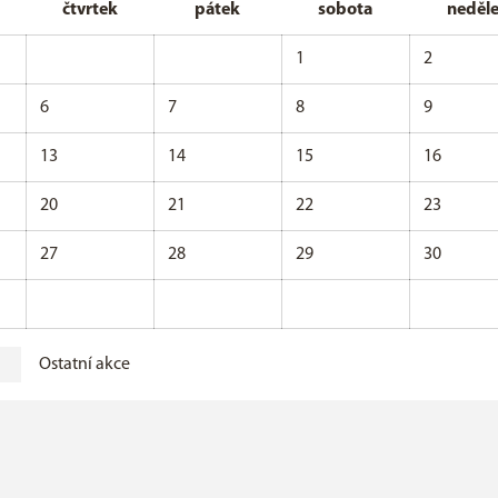
čtvrtek
pátek
sobota
neděl
1
2
6
7
8
9
13
14
15
16
20
21
22
23
27
28
29
30
Ostatní akce