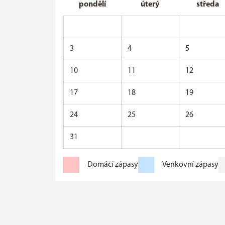
pondělí
úterý
středa
3
4
5
10
11
12
17
18
19
24
25
26
31
Domácí zápasy
Venkovní zápasy