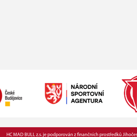
HC MAD BULL z.s. je podporován z finančních prostředků Jihočes