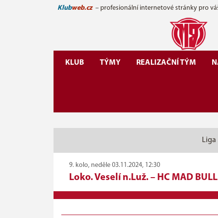
Klub
web.cz
– profesionální internetové stránky pro vá
KLUB
TÝMY
REALIZAČNÍ TÝM
N
Liga 
9. kolo, neděle 03.11.2024, 12:30
Loko. Veselí n.Luž.
–
HC MAD BULL