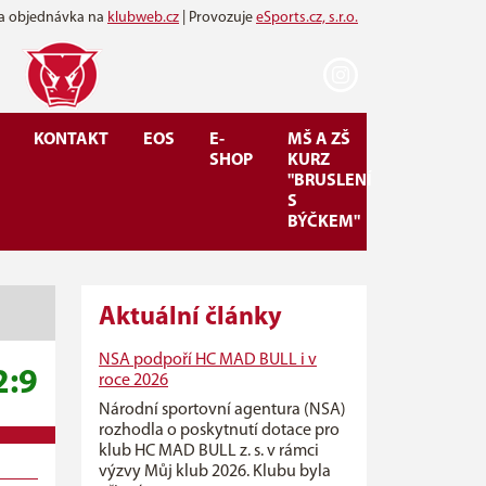
 a objednávka na
klubweb.cz
| Provozuje
eSports.cz, s.r.o.
KONTAKT
EOS
E-
MŠ A ZŠ
SHOP
KURZ
"BRUSLENÍ
S
BÝČKEM"
Aktuální články
NSA podpoří HC MAD BULL i v
2:9
roce 2026
Národní sportovní agentura (NSA)
rozhodla o poskytnutí dotace pro
klub HC MAD BULL z. s. v rámci
výzvy Můj klub 2026. Klubu byla