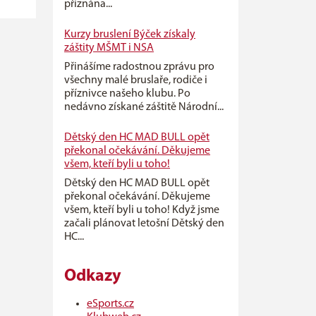
přiznána...
Kurzy bruslení Býček získaly
záštity MŠMT i NSA
Přinášíme radostnou zprávu pro
všechny malé bruslaře, rodiče i
příznivce našeho klubu. Po
nedávno získané záštitě Národní...
Dětský den HC MAD BULL opět
překonal očekávání. Děkujeme
všem, kteří byli u toho!
Dětský den HC MAD BULL opět
překonal očekávání. Děkujeme
všem, kteří byli u toho! Když jsme
začali plánovat letošní Dětský den
HC...
Odkazy
eSports.cz