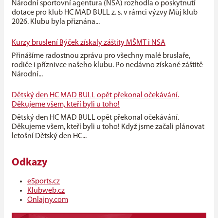
Národní sportovní agentura (NSA) rozhodla o poskytnutí
dotace pro klub HC MAD BULL z. s. v rámci výzvy Můj klub
2026. Klubu byla přiznána...
Kurzy bruslení Býček získaly záštity MŠMT i NSA
Přinášíme radostnou zprávu pro všechny malé bruslaře,
rodiče i příznivce našeho klubu. Po nedávno získané záštitě
Národní...
Dětský den HC MAD BULL opět překonal očekávání.
Děkujeme všem, kteří byli u toho!
Dětský den HC MAD BULL opět překonal očekávání.
Děkujeme všem, kteří byli u toho! Když jsme začali plánovat
letošní Dětský den HC...
Odkazy
eSports.cz
Klubweb.cz
Onlajny.com