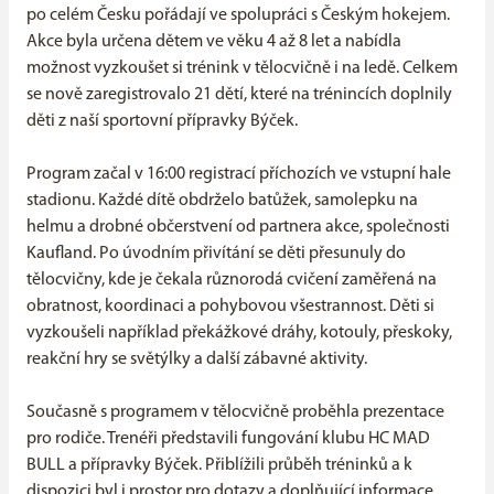
po celém Česku pořádají ve spolupráci s Českým hokejem.
Akce byla určena dětem ve věku 4 až 8 let a nabídla
možnost vyzkoušet si trénink v tělocvičně i na ledě. Celkem
se nově zaregistrovalo 21 dětí, které na trénincích doplnily
děti z naší sportovní přípravky Býček.
Program začal v 16:00 registrací příchozích ve vstupní hale
stadionu. Každé dítě obdrželo batůžek, samolepku na
helmu a drobné občerstvení od partnera akce, společnosti
Kaufland. Po úvodním přivítání se děti přesunuly do
tělocvičny, kde je čekala různorodá cvičení zaměřená na
obratnost, koordinaci a pohybovou všestrannost. Děti si
vyzkoušeli například překážkové dráhy, kotouly, přeskoky,
reakční hry se světýlky a další zábavné aktivity.
Současně s programem v tělocvičně proběhla prezentace
pro rodiče. Trenéři představili fungování klubu HC MAD
BULL a přípravky Býček. Přiblížili průběh tréninků a k
dispozici byl i prostor pro dotazy a doplňující informace.