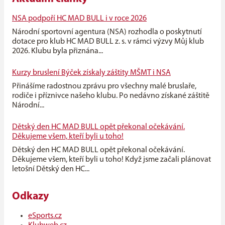
NSA podpoří HC MAD BULL i v roce 2026
Národní sportovní agentura (NSA) rozhodla o poskytnutí
dotace pro klub HC MAD BULL z. s. v rámci výzvy Můj klub
2026. Klubu byla přiznána...
Kurzy bruslení Býček získaly záštity MŠMT i NSA
Přinášíme radostnou zprávu pro všechny malé bruslaře,
rodiče i příznivce našeho klubu. Po nedávno získané záštitě
Národní...
Dětský den HC MAD BULL opět překonal očekávání.
Děkujeme všem, kteří byli u toho!
Dětský den HC MAD BULL opět překonal očekávání.
Děkujeme všem, kteří byli u toho! Když jsme začali plánovat
letošní Dětský den HC...
Odkazy
eSports.cz