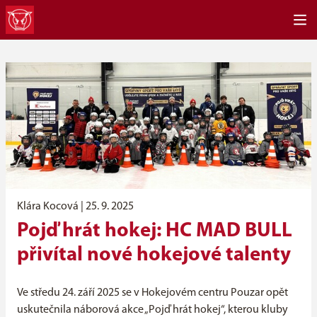
Klára Kocová |
25. 9. 2025
Pojď hrát hokej: HC MAD BULL
přivítal nové hokejové talenty
Ve středu 24. září 2025 se v Hokejovém centru Pouzar opět
uskutečnila náborová akce „Pojď hrát hokej“, kterou kluby