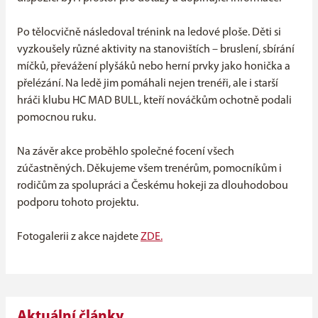
Po tělocvičně následoval trénink na ledové ploše. Děti si
vyzkoušely různé aktivity na stanovištích – bruslení, sbírání
míčků, převážení plyšáků nebo herní prvky jako honička a
přelézání. Na ledě jim pomáhali nejen trenéři, ale i starší
hráči klubu HC MAD BULL, kteří nováčkům ochotně podali
pomocnou ruku.
Na závěr akce proběhlo společné focení všech
zúčastněných. Děkujeme všem trenérům, pomocníkům i
rodičům za spolupráci a Českému hokeji za dlouhodobou
podporu tohoto projektu.
Fotogalerii z akce najdete
ZDE.
Aktuální články