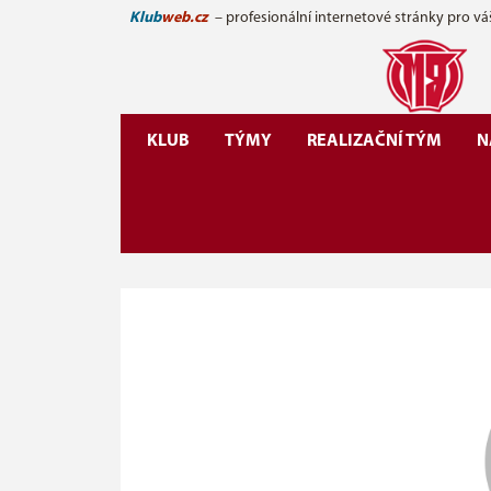
Klub
web.cz
– profesionální internetové stránky pro vá
KLUB
TÝMY
REALIZAČNÍ TÝM
N