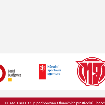
HC MAD BULL z.s. je podporován z finančních prostředků Jihočes