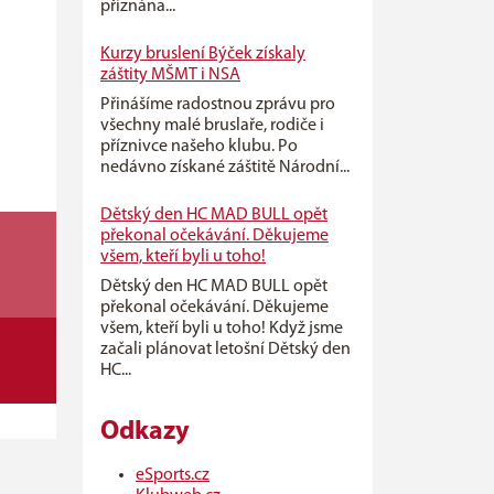
přiznána...
Kurzy bruslení Býček získaly
záštity MŠMT i NSA
Přinášíme radostnou zprávu pro
všechny malé bruslaře, rodiče i
příznivce našeho klubu. Po
nedávno získané záštitě Národní...
Dětský den HC MAD BULL opět
překonal očekávání. Děkujeme
všem, kteří byli u toho!
Dětský den HC MAD BULL opět
překonal očekávání. Děkujeme
všem, kteří byli u toho! Když jsme
začali plánovat letošní Dětský den
HC...
Odkazy
eSports.cz