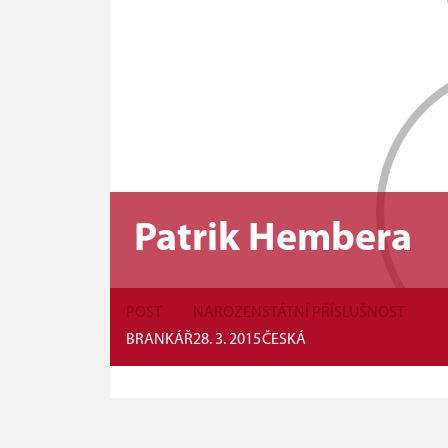
Patrik Hembera
POST
NAROZEN
STÁTNÍ PŘÍSLUŠNOST
BRANKÁŘ
28. 3. 2015
ČESKÁ