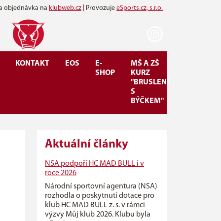
 a objednávka na
klubweb.cz
| Provozuje
eSports.cz, s.r.o.
KONTAKT
EOS
E-
MŠ A ZŠ
SHOP
KURZ
"BRUSLENÍ
S
BÝČKEM"
Aktuální články
NSA podpoří HC MAD BULL i v
roce 2026
Národní sportovní agentura (NSA)
rozhodla o poskytnutí dotace pro
klub HC MAD BULL z. s. v rámci
výzvy Můj klub 2026. Klubu byla