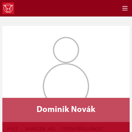
Dominik Novák
POST
NAROZEN
HŮL
STÁTNÍ PŘÍSLUŠNOST