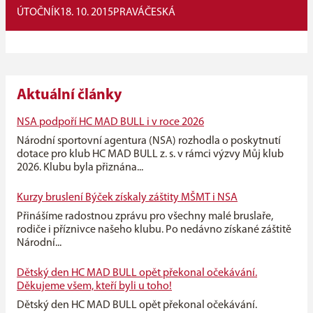
ÚTOČNÍK
18. 10. 2015
PRAVÁ
ČESKÁ
Aktuální články
NSA podpoří HC MAD BULL i v roce 2026
Národní sportovní agentura (NSA) rozhodla o poskytnutí
dotace pro klub HC MAD BULL z. s. v rámci výzvy Můj klub
2026. Klubu byla přiznána...
Kurzy bruslení Býček získaly záštity MŠMT i NSA
Přinášíme radostnou zprávu pro všechny malé bruslaře,
rodiče i příznivce našeho klubu. Po nedávno získané záštitě
Národní...
Dětský den HC MAD BULL opět překonal očekávání.
Děkujeme všem, kteří byli u toho!
Dětský den HC MAD BULL opět překonal očekávání.