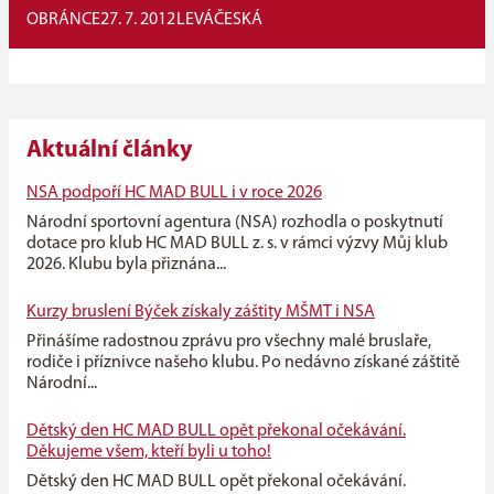
OBRÁNCE
27. 7. 2012
LEVÁ
ČESKÁ
Aktuální články
NSA podpoří HC MAD BULL i v roce 2026
Národní sportovní agentura (NSA) rozhodla o poskytnutí
dotace pro klub HC MAD BULL z. s. v rámci výzvy Můj klub
2026. Klubu byla přiznána...
Kurzy bruslení Býček získaly záštity MŠMT i NSA
Přinášíme radostnou zprávu pro všechny malé bruslaře,
rodiče i příznivce našeho klubu. Po nedávno získané záštitě
Národní...
Dětský den HC MAD BULL opět překonal očekávání.
Děkujeme všem, kteří byli u toho!
Dětský den HC MAD BULL opět překonal očekávání.