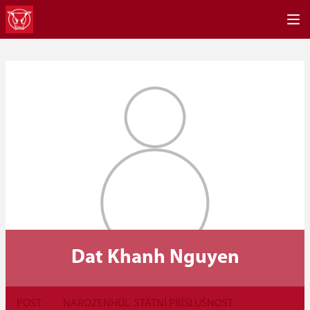
Dat Khanh Nguyen
POST
NAROZEN
HŮL
STÁTNÍ PŘÍSLUŠNOST