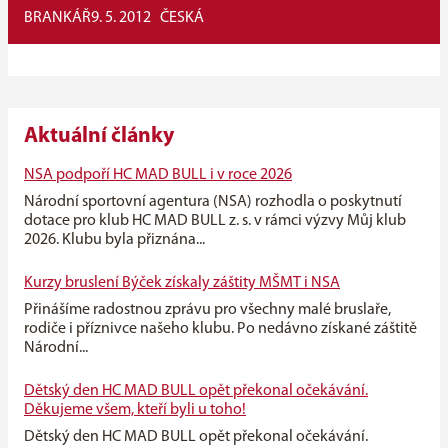
BRANKÁŘ
9. 5. 2012
ČESKÁ
Aktuální články
NSA podpoří HC MAD BULL i v roce 2026
Národní sportovní agentura (NSA) rozhodla o poskytnutí
dotace pro klub HC MAD BULL z. s. v rámci výzvy Můj klub
2026. Klubu byla přiznána...
Kurzy bruslení Býček získaly záštity MŠMT i NSA
Přinášíme radostnou zprávu pro všechny malé bruslaře,
rodiče i příznivce našeho klubu. Po nedávno získané záštitě
Národní...
Dětský den HC MAD BULL opět překonal očekávání.
Děkujeme všem, kteří byli u toho!
Dětský den HC MAD BULL opět překonal očekávání.