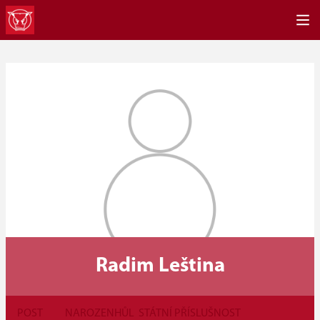
Radim Leština
POST
NAROZEN
HŮL
STÁTNÍ PŘÍSLUŠNOST