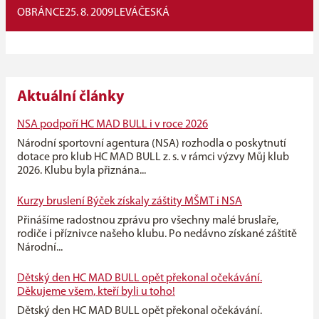
OBRÁNCE
25. 8. 2009
LEVÁ
ČESKÁ
Aktuální články
NSA podpoří HC MAD BULL i v roce 2026
Národní sportovní agentura (NSA) rozhodla o poskytnutí
dotace pro klub HC MAD BULL z. s. v rámci výzvy Můj klub
2026. Klubu byla přiznána...
Kurzy bruslení Býček získaly záštity MŠMT i NSA
Přinášíme radostnou zprávu pro všechny malé bruslaře,
rodiče i příznivce našeho klubu. Po nedávno získané záštitě
Národní...
Dětský den HC MAD BULL opět překonal očekávání.
Děkujeme všem, kteří byli u toho!
Dětský den HC MAD BULL opět překonal očekávání.