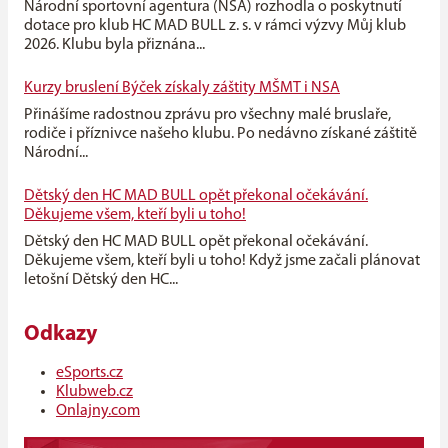
Národní sportovní agentura (NSA) rozhodla o poskytnutí
dotace pro klub HC MAD BULL z. s. v rámci výzvy Můj klub
2026. Klubu byla přiznána...
Kurzy bruslení Býček získaly záštity MŠMT i NSA
Přinášíme radostnou zprávu pro všechny malé bruslaře,
rodiče i příznivce našeho klubu. Po nedávno získané záštitě
Národní...
Dětský den HC MAD BULL opět překonal očekávání.
Děkujeme všem, kteří byli u toho!
Dětský den HC MAD BULL opět překonal očekávání.
Děkujeme všem, kteří byli u toho! Když jsme začali plánovat
letošní Dětský den HC...
Odkazy
eSports.cz
Klubweb.cz
Onlajny.com