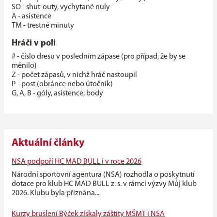
SO - shut-outy, vychytané nuly
A - asistence
TM - trestné minuty
Hráči v poli
# - číslo dresu v posledním zápase (pro případ, že by se
měnilo)
Z - počet zápasů, v nichž hráč nastoupil
P - post (obránce nebo útočník)
G, A, B - góly, asistence, body
Aktuální články
NSA podpoří HC MAD BULL i v roce 2026
Národní sportovní agentura (NSA) rozhodla o poskytnutí
dotace pro klub HC MAD BULL z. s. v rámci výzvy Můj klub
2026. Klubu byla přiznána...
Kurzy bruslení Býček získaly záštity MŠMT i NSA