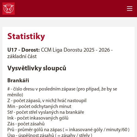
Statistiky
U17 - Dorost:
CCM Liga Dorostu 2025 - 2026 -
základní část
Vysvětlivky sloupců
Brankáři
# - číslo dresu v posledním zápase (pro případ, že by se
měnilo)
Z - počet zápasů, v nichž hráč nastoupil
Min - počet odchytaných minut
Stř - počet střel vyslaných na brankáře
Ink - počet inkasovaných gólů
Zás - počet zásahů
Prů - průměr gólů na zápas ( = inkasované góly / minuty/60 )
Úsp - úspěšnost zásahů ( = zásahy / střely )