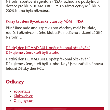
Národní sportovní agentura (NSA) rozhodla o poskytnutí
dotace pro klub HC MAD BULL z. s. v rámci výzvy Můj klub
2026. Klubu byla přiznána...
Kurzy bruslení Býček získaly záštity MŠMT i NSA
Přinášíme radostnou zprávu pro všechny malé bruslaře,
rodiče i příznivce našeho klubu. Po nedávno získané záštitě
Národní...
Dětský den HC MAD BULL opět překonal očekávání.
Děkujeme všem, kteří byli u toho!
Dětský den HC MAD BULL opět překonal očekávání.
Děkujeme všem, kteří byli u toho! Když jsme začali plánovat
letošní Dětský den HC...
Odkazy
eSports.cz
Klubweb.cz
Onlajny.com