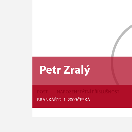
Petr Zralý
POST
NAROZEN
STÁTNÍ PŘÍSLUŠNOST
BRANKÁŘ
12. 1. 2009
ČESKÁ