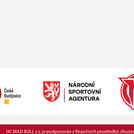
HC MAD BULL z.s. je podporován z finančních prostředků Jihočes