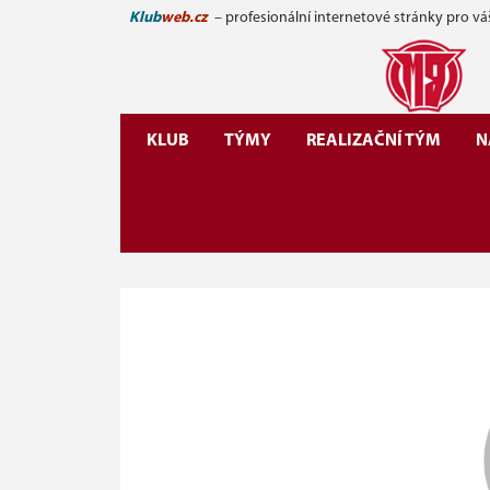
Klub
web.cz
– profesionální internetové stránky pro vá
KLUB
TÝMY
REALIZAČNÍ TÝM
N