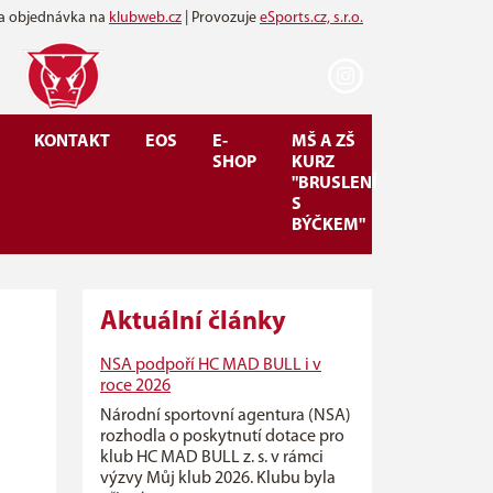
 a objednávka na
klubweb.cz
| Provozuje
eSports.cz, s.r.o.
KONTAKT
EOS
E-
MŠ A ZŠ
SHOP
KURZ
"BRUSLENÍ
S
BÝČKEM"
Aktuální články
NSA podpoří HC MAD BULL i v
roce 2026
Národní sportovní agentura (NSA)
rozhodla o poskytnutí dotace pro
klub HC MAD BULL z. s. v rámci
výzvy Můj klub 2026. Klubu byla