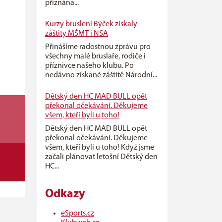
přiznána...
Kurzy bruslení Býček získaly
záštity MŠMT i NSA
Přinášíme radostnou zprávu pro
všechny malé bruslaře, rodiče i
příznivce našeho klubu. Po
nedávno získané záštitě Národní...
Dětský den HC MAD BULL opět
překonal očekávání. Děkujeme
všem, kteří byli u toho!
Dětský den HC MAD BULL opět
překonal očekávání. Děkujeme
všem, kteří byli u toho! Když jsme
začali plánovat letošní Dětský den
HC...
Odkazy
eSports.cz